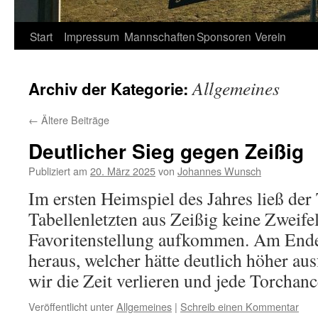
Springe
Start
Impressum
Mannschaften
Sponsoren
Verein
zum
Allgemeines
Archiv der Kategorie:
Inhalt
←
Ältere Beiträge
Deutlicher Sieg gegen Zeißig
Publiziert am
20. März 2025
von
Johannes Wunsch
Im ersten Heimspiel des Jahres ließ der
Tabellenletzten aus Zeißig keine Zweifel
Favoritenstellung aufkommen. Am Ende 
heraus, welcher hätte deutlich höher au
wir die Zeit verlieren und jede Torcha
Veröffentlicht unter
Allgemeines
|
Schreib einen Kommentar