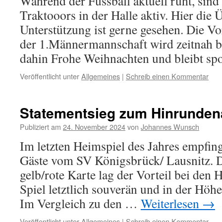
Während der Fussball aktuell ruht, sind
Traktooors in der Halle aktiv. Hier die 
Unterstützung ist gerne gesehen. Die V
der 1.Männermannschaft wird zeitnah b
dahin Frohe Weihnachten und bleibt spo
Veröffentlicht unter
Allgemeines
|
Schreib einen Kommentar
Statementsieg zum Hinrunden
Publiziert am
24. November 2024
von
Johannes Wunsch
Im letzten Heimspiel des Jahres empfin
Gäste vom SV Königsbrück/ Lausnitz. D
gelb/rote Karte lag der Vorteil bei den
Spiel letztlich souverän und in der Höh
Im Vergleich zu den …
Weiterlesen
→
Veröffentlicht unter
Allgemeines
|
Schreib einen Kommentar