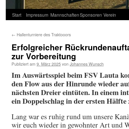
Springe
Start
Impressum
Mannschaften
Sponsoren
Verein
zum
←
Hallenturniere des Traktooors
Inhalt
Erfolgreicher Rückrundenauf
zur Vorbereitung
Publiziert am
9. März 2025
von
Johannes Wunsch
Im Auswärtsspiel beim FSV Lauta ko
den Flow aus der Hinrunde wieder a
nächsten Dreier eintüten. In einem int
ein Doppelschlag in der ersten Hälfte
Lang war es ruhig rund um unsere Kan
wir euch wieder in gewohnter Art und 