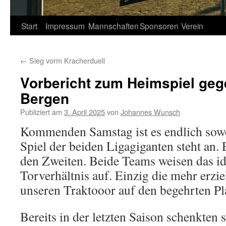
Springe
Start
Impressum
Mannschaften
Sponsoren
Verein
zum
←
Sieg vorm Kracherduell
Inhalt
Vorbericht zum Heimspiel ge
Bergen
Publiziert am
3. April 2025
von
Johannes Wunsch
Kommenden Samstag ist es endlich sowe
Spiel der beiden Ligagiganten steht an. E
den Zweiten. Beide Teams weisen das i
Torverhältnis auf. Einzig die mehr erzie
unseren Traktooor auf den begehrten Pla
Bereits in der letzten Saison schenkten