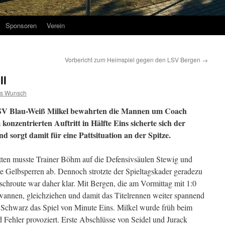
Sponsoren
Verein
Vorbericht zum Heimspiel gegen den LSV Bergen
→
ll
s Wunsch
FSV Blau-Weiß Milkel bewahrten die Mannen um Coach
onzentrierten Auftritt in Hälfte Eins sicherte sich der
 sorgt damit für eine Pattsituation an der Spitze.
tten musste Trainer Böhm auf die Defensivsäulen Stewig und
e Gelbsperren ab. Dennoch strotzte der Spieltagskader geradezu
schroute war daher klar. Mit Bergen, die am Vormittag mit 1:0
annen, gleichziehen und damit das Titelrennen weiter spannend
 Schwarz das Spiel von Minute Eins. Milkel wurde früh beim
 Fehler provoziert. Erste Abschlüsse von Seidel und Jurack