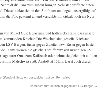
 Schmidt die Fans zum Jubeln bringen. Schuster eröffnete einen
el. Dieser tankte sich in den Strafraum und legte mustergültig auf
hm die Pille gekonnt an und versenkte ihn eiskalt hoch ins Netz
rn von Milkel Gute Besserung und hoffen ebenfalls, dass unsere
 den kommenden Kracher. Die Weichen sind gestellt. Nächsten
den LSV Bergen. Erster gegen Zweiter bzw. Erster gegen Erster.
de Teams weisen die gleiche Tordifferenz von irrsinnigen +59
so sagt eurer Oma zum Kaffee ab oder nehmt sie gleich mit auf den
vent in Malschwitz statt. Anstoß ist 15Uhr. Lasst euch dieses
eröffentlicht. Setze ein Lesezeichen auf den
Permalink
.
Vorbericht zum Heimspiel gegen den LSV Bergen
→