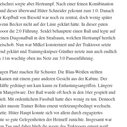
elschrei sorgte aber Hertrampf. Nach einer feinen Komibination
l und dieser überwand Hüter Schneider gekonnt zum 1:0. Danach
er Kopfball von Biesold war noch zu zentral, doch wenig später
enn Becker nicht auf der Linie geklärt hätte. In dieser guten
tooor die 2:0 Führung. Seidel behauptete einen Ball und legte auf
 einen Diagonalball in den Strafraum, welchen Hertrampf herrlich
eischob. Nun war Milkel konsterniert und der Traktooor setzte
nd geklärt und Trainingsknipser Günther netzte nun auch endlich
aus 11m wuchtig oben ins Netz zur 3:0 Pausenführung.
agen Platz machen für Schuster. Die Blau-Weißen stellten
m kamen mit einem ganz anderen Gesicht aus der Kabine. Der
 Hälfte gedrängt um kam kaum zu Entlastungsangriffen. Längere
ten Mangelware. Der Ball wurde oft hoch in den 16er gespielt und
elt. Mit ordentlichem Fussball hatte dies wenig zu tun. Dennoch
eider musste Trainer Böhm erneut verletzungsbedingt wechseln.
rtie. Hüter Haupt konnte sich vor allem durch engagiertes
te so gute Gelegenheiten der Heimelf zunichte. Insgesamt war
em Tag und daher blieb die weste des Traktooors erneut weiß.