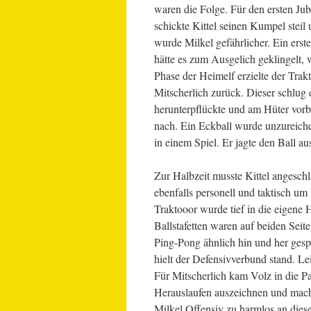
waren die Folge. Für den ersten Jub
schickte Kittel seinen Kumpel stei
wurde Milkel gefährlicher. Ein erst
hätte es zum Ausgelich geklingelt, w
Phase der Heimelf erzielte der Trak
Mitscherlich zurück. Dieser schlug
herunterpflückte und am Hüter vorb
nach. Ein Eckball wurde unzureiche
in einem Spiel. Er jagte den Ball 
Zur Halbzeit musste Kittel angeschl
ebenfalls personell und taktisch u
Traktooor wurde tief in die eigene
Ballstafetten waren auf beiden Sei
Ping-Pong ähnlich hin und her gespi
hielt der Defensivverbund stand. L
Für Mitscherlich kam Volz in die Pa
Herauslaufen auszeichnen und mach
Milkel Offensiv zu harmlos an dies