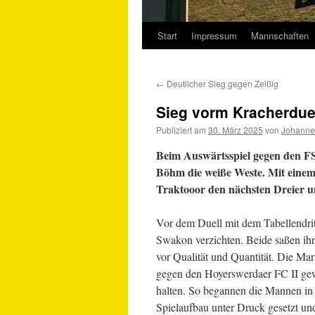
Start
Impressum
Mannschaften
Springe
zum
←
Deutlicher Sieg gegen Zeißig
Inhalt
Sieg vorm Kracherdue
Publiziert am
30. März 2025
von
Johanne
Beim Auswärtsspiel gegen den 
Böhm die weiße Weste. Mit einem k
Traktooor den nächsten Dreier und
Vor dem Duell mit dem Tabellendri
Swakon verzichten. Beide saßen ihr
vor Qualität und Quantität. Die Mar
gegen den Hoyerswerdaer FC II gew
halten. So begannen die Mannen in
Spielaufbau unter Druck gesetzt und