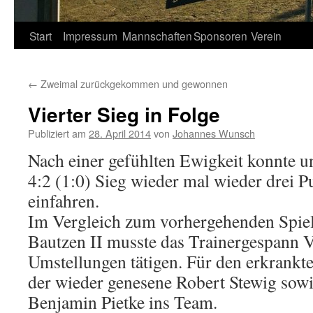
Springe
Start
Impressum
Mannschaften
Sponsoren
Verein
zum
←
Zweimal zurückgekommen und gewonnen
Inhalt
Vierter Sieg in Folge
Publiziert am
28. April 2014
von
Johannes Wunsch
Nach einer gefühlten Ewigkeit konnte u
4:2 (1:0) Sieg wieder mal wieder drei 
einfahren.
Im Vergleich zum vorhergehenden Spie
Bautzen II musste das Trainergespann 
Umstellungen tätigen. Für den erkrankt
der wieder genesene Robert Stewig sow
Benjamin Pietke ins Team.