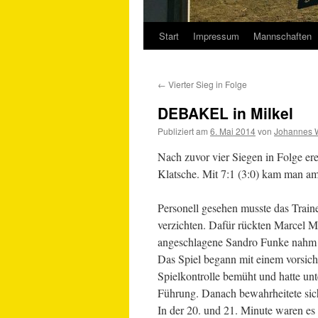
Start
Impressum
Mannschaften
Springe
zum
←
Vierter Sieg in Folge
Inhalt
DEBAKEL in Milkel
Publiziert am
6. Mai 2014
von
Johannes 
Nach zuvor vier Siegen in Folge er
Klatsche. Mit 7:1 (3:0) kam man am
Personell gesehen musste das Trai
verzichten. Dafür rückten Marcel Me
angeschlagene Sandro Funke nahm v
Das Spiel begann mit einem vorsich
Spielkontrolle bemüht und hatte u
Führung. Danach bewahrheitete sic
In der 20. und 21. Minute waren es