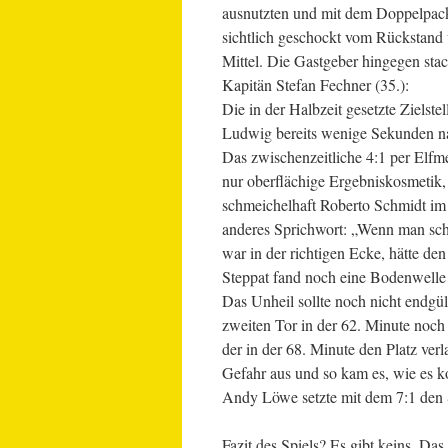
ausnutzten und mit dem Doppelpack 
sichtlich geschockt vom Rückstand
Mittel. Die Gastgeber hingegen stac
Kapitän Stefan Fechner (35.):
Die in der Halbzeit gesetzte Zielst
Ludwig bereits wenige Sekunden na
Das zwischenzeitliche 4:1 per Elf
nur oberflächige Ergebniskosmetik,
schmeichelhaft Roberto Schmidt im 
anderes Sprichwort: „Wenn man sc
war in der richtigen Ecke, hätte den
Steppat fand noch eine Bodenwelle
Das Unheil sollte noch nicht endgül
zweiten Tor in der 62. Minute noch
der in der 68. Minute den Platz verl
Gefahr aus und so kam es, wie es 
Andy Löwe setzte mit dem 7:1 den 
Fazit des Spiels? Es gibt keins. Das