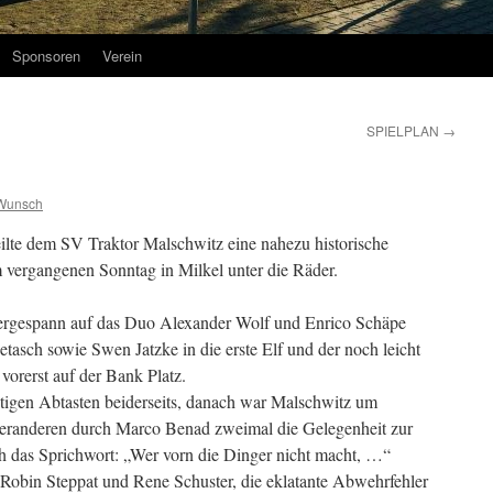
Sponsoren
Verein
SPIELPLAN
→
Wunsch
eilte dem SV Traktor Malschwitz eine nahezu historische
 vergangenen Sonntag in Milkel unter die Räder.
nergespann auf das Duo Alexander Wolf und Enrico Schäpe
tasch sowie Swen Jatzke in die erste Elf und der noch leicht
orerst auf der Bank Platz.
tigen Abtasten beiderseits, danach war Malschwitz um
nteranderen durch Marco Benad zweimal die Gelegenheit zur
h das Sprichwort: „Wer vorn die Dinger nicht macht, …“
 Robin Steppat und Rene Schuster, die eklatante Abwehrfehler