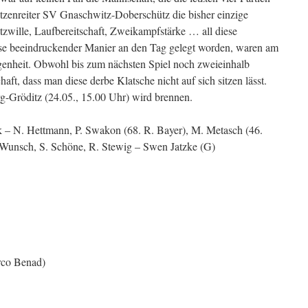
itzenreiter SV Gnaschwitz-Doberschütz die bisher einzige
tzwille, Laufbereitschaft, Zweikampfstärke … all diese
weise beeindruckender Manier an den Tag gelegt worden, waren am
genheit. Obwohl bis zum nächsten Spiel noch zweieinhalb
ft, dass man diese derbe Klatsche nicht auf sich sitzen lässt.
g-Gröditz (24.05., 15.00 Uhr) wird brennen.
k – N. Hettmann, P. Swakon (68. R. Bayer), M. Metasch (46.
 Wunsch, S. Schöne, R. Stewig – Swen Jatzke (G)
rco Benad)