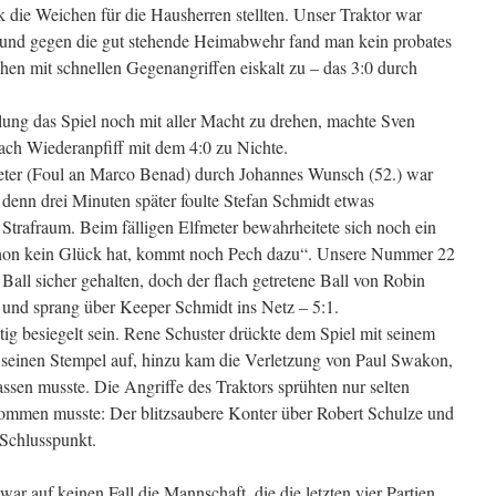
die Weichen für die Hausherren stellten. Unser Traktor war
 und gegen die gut stehende Heimabwehr fand man kein probates
hen mit schnellen Gegenangriffen eiskalt zu – das 3:0 durch
ellung das Spiel noch mit aller Macht zu drehen, machte Sven
ch Wiederanpfiff mit dem 4:0 zu Nichte.
meter (Foul an Marco Benad) durch Johannes Wunsch (52.) war
 denn drei Minuten später foulte Stefan Schmidt etwas
Strafraum. Beim fälligen Elfmeter bewahrheitete sich noch ein
hon kein Glück hat, kommt noch Pech dazu“. Unsere Nummer 22
 Ball sicher gehalten, doch der flach getretene Ball von Robin
 und sprang über Keeper Schmidt ins Netz – 5:1.
tig besiegelt sein. Rene Schuster drückte dem Spiel mit seinem
 seinen Stempel auf, hinzu kam die Verletzung von Paul Swakon,
assen musste. Die Angriffe des Traktors sprühten nur selten
kommen musste: Der blitzsaubere Konter über Robert Schulze und
Schlusspunkt.
 war auf keinen Fall die Mannschaft, die die letzten vier Partien