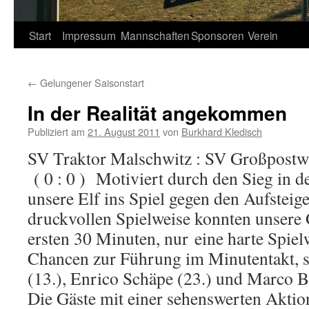
Springe
Start
Impressum
Mannschaften
Sponsoren
Verein
zum
←
Gelungener Saisonstart
Inhalt
In der Realität angekommen
Publiziert am
21. August 2011
von
Burkhard Kledisch
SV Traktor Malschwitz : SV Großpostwi
( 0 : 0 ) Motiviert durch den Sieg in 
unsere Elf ins Spiel gegen den Aufsteig
druckvollen Spielweise konnten unsere 
ersten 30 Minuten, nur eine harte Spiel
Chancen zur Führung im Minutentakt, s
(13.), Enrico Schäpe (23.) und Marco B
Die Gäste mit einer sehenswerten Aktion