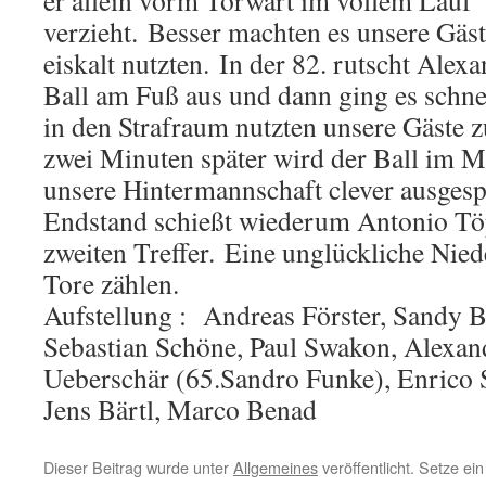
er allein vorm Torwart im vollem Lauf
verzieht. Besser machten es unsere Gäst
eiskalt nutzten. In der 82. rutscht Ale
Ball am Fuß aus und dann ging es schnel
in den Strafraum nutzten unsere Gäste 
zwei Minuten später wird der Ball im Mi
unsere Hintermannschaft clever ausgesp
Endstand schießt wiederum Antonio Tö
zweiten Treffer. Eine unglückliche Niede
Tore zählen.
Aufstellung : Andreas Förster, Sandy 
Sebastian Schöne, Paul Swakon, Alexan
Ueberschär (65.Sandro Funke), Enrico 
Jens Bärtl, Marco Benad
Dieser Beitrag wurde unter
Allgemeines
veröffentlicht. Setze e