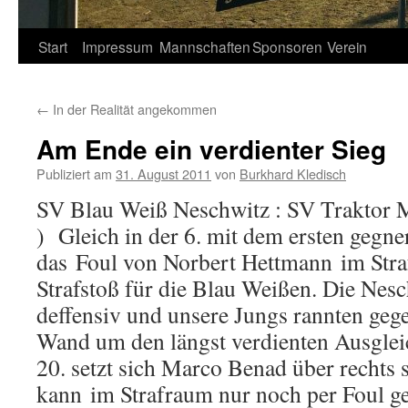
Springe
Start
Impressum
Mannschaften
Sponsoren
Verein
zum
←
In der Realität angekommen
Inhalt
Am Ende ein verdienter Sieg
Publiziert am
31. August 2011
von
Burkhard Kledisch
SV Blau Weiß Neschwitz : SV Traktor Ma
) Gleich in der 6. mit dem ersten gegne
das Foul von Norbert Hettmann im Stra
Strafstoß für die Blau Weißen. Die Nesch
deffensiv und unsere Jungs rannten geg
Wand um den längst verdienten Ausgleic
20. setzt sich Marco Benad über rechts
kann im Strafraum nur noch per Foul g