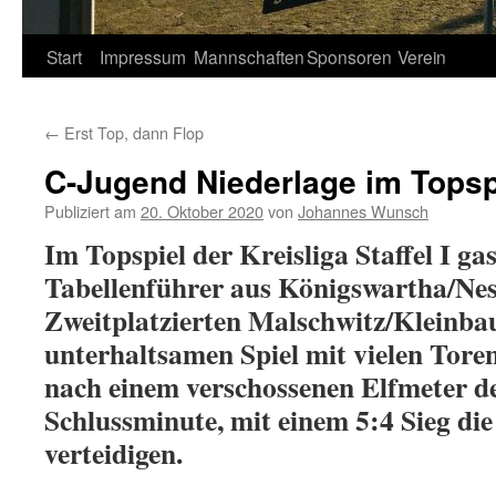
Springe
Start
Impressum
Mannschaften
Sponsoren
Verein
zum
←
Erst Top, dann Flop
Inhalt
C-Jugend Niederlage im Topsp
Publiziert am
20. Oktober 2020
von
Johannes Wunsch
Im Topspiel der Kreisliga Staffel I gas
Tabellenführer aus Königswartha/Ne
Zweitplatzierten Malschwitz/Kleinbau
unterhaltsamen Spiel mit vielen Tore
nach einem verschossenen Elfmeter de
Schlussminute, mit einem 5:4 Sieg die
verteidigen.