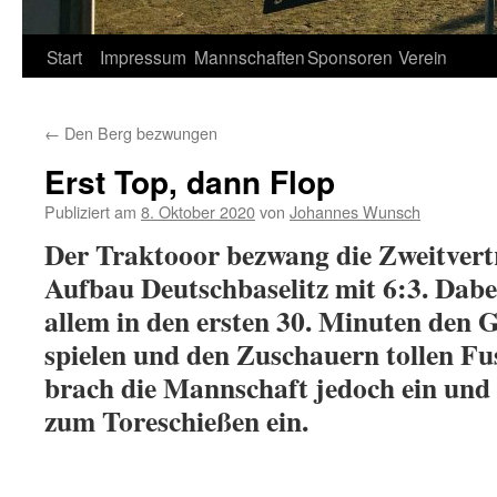
Springe
Start
Impressum
Mannschaften
Sponsoren
Verein
zum
←
Den Berg bezwungen
Inhalt
Erst Top, dann Flop
Publiziert am
8. Oktober 2020
von
Johannes Wunsch
Der Traktooor bezwang die Zweitver
Aufbau Deutschbaselitz mit 6:3. Dab
allem in den ersten 30. Minuten den
spielen und den Zuschauern tollen Fu
brach die Mannschaft jedoch ein und
zum Toreschießen ein.