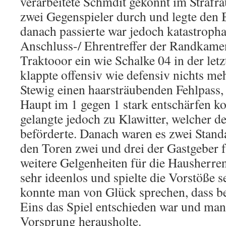
verarbeitete Schmdit gekonnt im Strafra
zwei Gegenspieler durch und legte den B
danach passierte war jedoch katastropha
Anschluss-/ Ehrentreffer der Randkame
Traktooor ein wie Schalke 04 in der let
klappte offensiv wie defensiv nichts meh
Stewig einen haarsträubenden Fehlpass,
Haupt im 1 gegen 1 stark entschärfen ko
gelangte jedoch zu Klawitter, welcher de
beförderte. Danach waren es zwei Standa
den Toren zwei und drei der Gastgeber 
weitere Gelgenheiten für die Hausherre
sehr ideenlos und spielte die Vorstöße s
konnte man von Glück sprechen, dass be
Eins das Spiel entschieden war und man
Vorsprung herausholte.