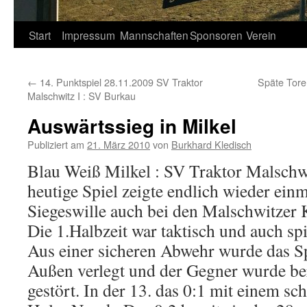
Springe
Start
Impressum
Mannschaften
Sponsoren
Verein
zum
←
14. Punktspiel 28.11.2009 SV Traktor
Späte Tore
Inhalt
Malschwitz I : SV Burkau
Auswärtssieg in Milkel
Publiziert am
21. März 2010
von
Burkhard Kledisch
Blau Weiß Milkel : SV Traktor Malschwi
heutige Spiel zeigte endlich wieder ein
Siegeswille auch bei den Malschwitzer 
Die 1.Halbzeit war taktisch und auch spi
Aus einer sicheren Abwehr wurde das Sp
Außen verlegt und der Gegner wurde be
gestört. In der 13. das 0:1 mit einem s