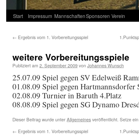
Springe
Start
Impressum
Mannschaften
Sponsoren
Verein
zum
←
Ergebnis vom 1. Vorbereitungsspiel
1.Punktsp
Inhalt
weitere Vorbereitungsspiele
Publiziert am
2. September 2009
von
Johannes Wunsch
25.07.09 Spiel gegen SV Edelweiß Ra
01.08.09 Spiel gegen Hartmannsdorfer 
02.08.09 Turnier in Baruth 4.Platz
08.08.09 Spiel gegen SG Dynamo Dresd
Dieser Beitrag wurde unter
Allgemeines
veröffentlicht. Setze e
←
Ergebnis vom 1. Vorbereitungsspiel
1.Punktsp