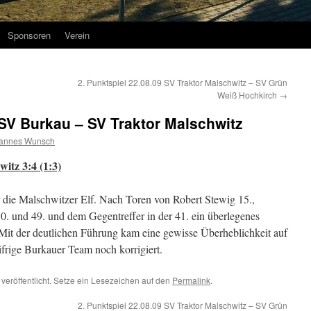
Sponsoren
Verein
2. Punktspiel 22.08.09 SV Traktor Malschwitz – SV Grün
Weiß Hochkirch
→
 SV Burkau – SV Traktor Malschwitz
annes Wunsch
itz 3:4 (1:3)
r die Malschwitzer Elf. Nach Toren von Robert Stewig 15.,
0. und 49. und dem Gegentreffer in der 41. ein überlegenes
 Mit der deutlichen Führung kam eine gewisse Überheblichkeit auf
ifrige Burkauer Team noch korrigiert.
veröffentlicht. Setze ein Lesezeichen auf den
Permalink
.
2. Punktspiel 22.08.09 SV Traktor Malschwitz – SV Grün