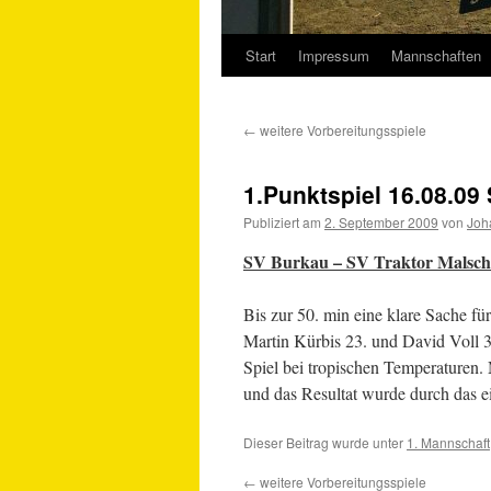
Start
Impressum
Mannschaften
Springe
zum
←
weitere Vorbereitungsspiele
Inhalt
1.Punktspiel 16.08.09
Publiziert am
2. September 2009
von
Joh
SV Burkau – SV Traktor Malschw
Bis zur 50. min eine klare Sache fü
Martin Kürbis 23. und David Voll 3
Spiel bei tropischen Temperaturen.
und das Resultat wurde durch das e
Dieser Beitrag wurde unter
1. Mannschaft
←
weitere Vorbereitungsspiele