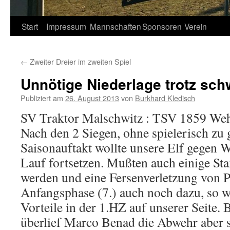
Springe
Start
Impressum
Mannschaften
Sponsoren
Verein
zum
←
Zweiter Dreier im zweiten Spiel
Inhalt
Unnötige Niederlage trotz sc
Publiziert am
26. August 2013
von
Burkhard Kledisch
SV Traktor Malschwitz : TSV 1859 Wehrs
Nach den 2 Siegen, ohne spielerisch zu
Saisonauftakt wollte unsere Elf gegen 
Lauf fortsetzen. Mußten auch einige St
werden und eine Fersenverletzung von 
Anfangsphase (7.) auch noch dazu, so w
Vorteile in der 1.HZ auf unserer Seite. B
überlief Marco Benad die Abwehr aber 