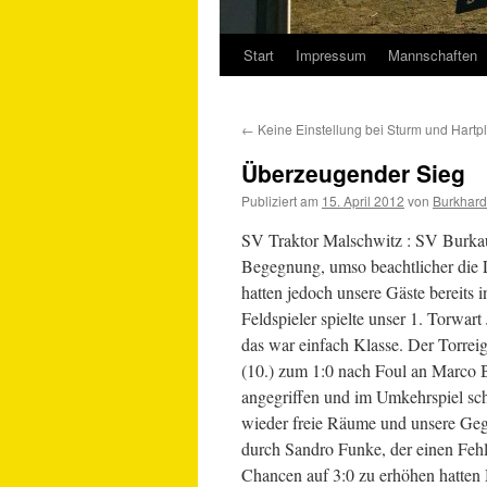
Start
Impressum
Mannschaften
Springe
zum
←
Keine Einstellung bei Sturm und Hartpl
Inhalt
Überzeugender Sieg
Publiziert am
15. April 2012
von
Burkhard
SV Traktor Malschwitz : SV Burkau 5
Begegnung, umso beachtlicher die 
hatten jedoch unsere Gäste bereits 
Feldspieler spielte unser 1. Torwar
das war einfach Klasse. Der Torre
(10.) zum 1:0 nach Foul an Marco B
angegriffen und im Umkehrspiel sch
wieder freie Räume und unsere Gegne
durch Sandro Funke, der einen Fehl
Chancen auf 3:0 zu erhöhen hatten