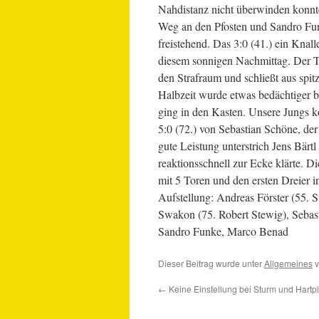
Nahdistanz nicht überwinden konnten
Weg an den Pfosten und Sandro Fun
freistehend. Das 3:0 (41.) ein Knal
diesem sonnigen Nachmittag. Der To
den Strafraum und schließt aus spi
Halbzeit wurde etwas bedächtiger be
ging in den Kasten. Unsere Jungs k
5:0 (72.) von Sebastian Schöne, der
gute Leistung unterstrich Jens Bärtl 
reaktionsschnell zur Ecke klärte. D
mit 5 Toren und den ersten Dreier 
Aufstellung: Andreas Förster (55.
Swakon (75. Robert Stewig), Sebas
Sandro Funke, Marco Benad
Dieser Beitrag wurde unter
Allgemeines
v
←
Keine Einstellung bei Sturm und Hartpl