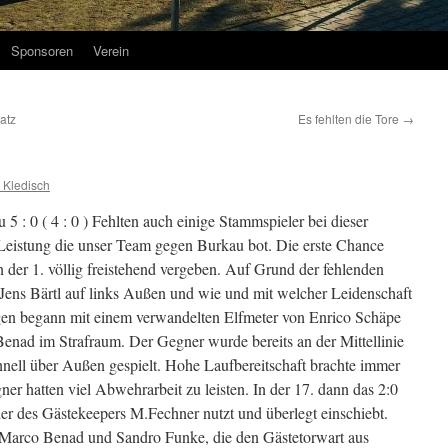
Sponsoren
Verein
atz
Es fehlten die Tore
→
 Kledisch
 : 0 ( 4 : 0 ) Fehlten auch einige Stammspieler bei dieser
Leistung die unser Team gegen Burkau bot. Die erste Chance
in der 1. völlig freistehend vergeben. Auf Grund der fehlenden
t Jens Bärtl auf links Außen und wie und mit welcher Leidenschaft
igen begann mit einem verwandelten Elfmeter von Enrico Schäpe
enad im Strafraum. Der Gegner wurde bereits an der Mittellinie
nell über Außen gespielt. Hohe Laufbereitschaft brachte immer
r hatten viel Abwehrarbeit zu leisten. In der 17. dann das 2:0
er des Gästekeepers M.Fechner nutzt und überlegt einschiebt.
 Marco Benad und Sandro Funke, die den Gästetorwart aus