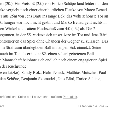
 (20.). Ein Freistoß (25.) von Enrico Schäpe fand leider nur den
ke vergiebt nach einer einer herrlichen Flanke von Marco Benad
ler aus 25m von Jens Bärtl ins lange Eck, das wohl schönste Tor an
rhunger war noch nicht gestillt und Marko Benad geht rechts in
tzen Winkel und sattem Flachschuß zum 4:0 (43.) ab. Die 2.
gonnen, in der 55. verletzt sich unser Atze im Tor und Jens Bärtl
ontrollierten das Spiel ohne Chancen der Gegner zu zulassen. Das
 im Strafraum überlegt den Ball im langen Eck einnetzt. Seine
auch im Tor, als er in der 82. einen scharf getretenen Ball
ie Mannschaft belohnte sich endlich nach einem engagierten Spiel
in der Rüchrunde.
 Swen Jatzke), Sandy Bolz, Holm Noack, Matthias Mutscher, Paul
tian Schöne, Benjamin Skomudek, Jens Bärtl, Enrico Schäpe,
eröffentlicht. Setze ein Lesezeichen auf den
Permalink
.
atz
Es fehlten die Tore
→