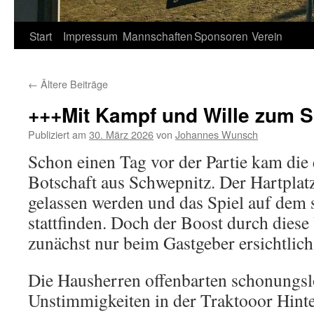
Springe
Start
Impressum
Mannschaften
Sponsoren
Verein
zum
←
Ältere Beiträge
Inhalt
+++Mit Kampf und Wille zum 
Publiziert am
30. März 2026
von
Johannes Wunsch
Schon einen Tag vor der Partie kam die 
Botschaft aus Schwepnitz. Der Hartplatz
gelassen werden und das Spiel auf dem 
stattfinden. Doch der Boost durch dies
zunächst nur beim Gastgeber ersichtlich
Die Hausherren offenbarten schonungsl
Unstimmigkeiten in der Traktooor Hint