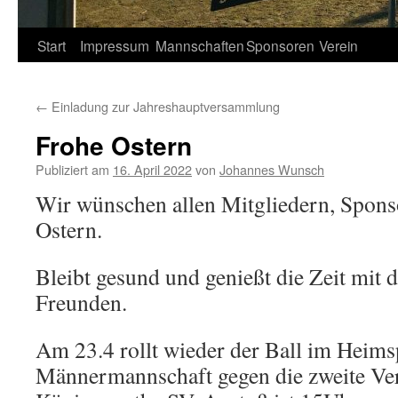
Springe
Start
Impressum
Mannschaften
Sponsoren
Verein
zum
←
Einladung zur Jahreshauptversammlung
Inhalt
Frohe Ostern
Publiziert am
16. April 2022
von
Johannes Wunsch
Wir wünschen allen Mitgliedern, Spons
Ostern.
Bleibt gesund und genießt die Zeit mit 
Freunden.
Am 23.4 rollt wieder der Ball im Heimsp
Männermannschaft gegen die zweite Ve