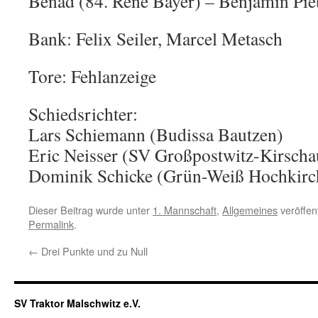
Benad (84. Rene Bayer) – Benjamin Pie
Bank: Felix Seiler, Marcel Metasch
Tore: Fehlanzeige
Schiedsrichter:
Lars Schiemann (Budissa Bautzen)
Eric Neisser (SV Großpostwitz-Kirscha
Dominik Schicke (Grün-Weiß Hochkirc
Dieser Beitrag wurde unter
1. Mannschaft
,
Allgemeines
veröffen
Permalink
.
←
Drei Punkte und zu Null
SV Traktor Malschwitz e.V.