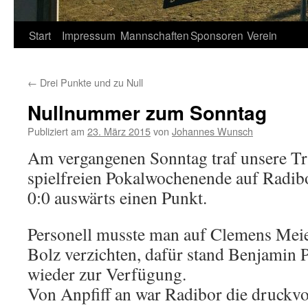
Springe
Start
Impressum
Mannschaften
Sponsoren
Verein
zum
←
Drei Punkte und zu Null
Inhalt
Nullnummer zum Sonntag
Publiziert am
23. März 2015
von
Johannes Wunsch
Am vergangenen Sonntag traf unsere Tr
spielfreien Pokalwochenende auf Radib
0:0 auswärts einen Punkt.
Personell musste man auf Clemens Mei
Bolz verzichten, dafür stand Benjamin 
wieder zur Verfügung.
Von Anpfiff an war Radibor die druckv