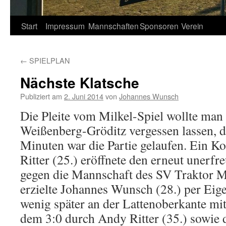
Springe
Start
Impressum
Mannschaften
Sponsoren
Verein
zum
←
SPIELPLAN
Inhalt
Nächste Klatsche
Publiziert am
2. Juni 2014
von
Johannes Wunsch
Die Pleite vom Milkel-Spiel wollte ma
Weißenberg-Gröditz vergessen lassen, d
Minuten war die Partie gelaufen. Ein K
Ritter (25.) eröffnete den erneut unerfr
gegen die Mannschaft des SV Traktor M
erzielte Johannes Wunsch (28.) per Eige
wenig später an der Lattenoberkante mi
dem 3:0 durch Andy Ritter (35.) sowie