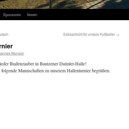
Sponsoren
Verein
utsch
Extraschicht für unsere Fußballer
→
rnier
hannes Wunsch
ieder Budenzauber in Bautzener Daimler-Halle!
h folgende Mannschaften zu unserem Hallenturnier begrüßen: