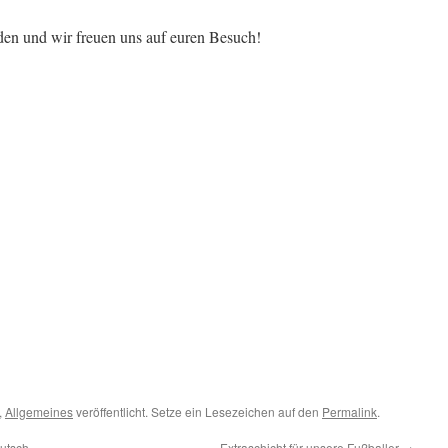
aden und wir freuen uns auf euren Besuch!
,
Allgemeines
veröffentlicht. Setze ein Lesezeichen auf den
Permalink
.
utsch
Extraschicht für unsere Fußballer
→