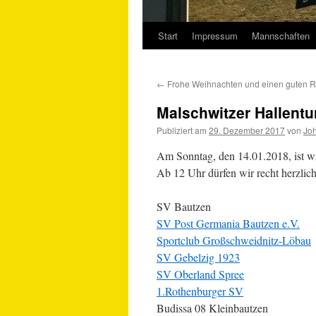
Start
Impressum
Mannschaften
Springe
zum
←
Frohe Weihnachten und einen guten R
Inhalt
Malschwitzer Hallentu
Publiziert am
29. Dezember 2017
von
Jo
Am Sonntag, den 14.01.2018, ist w
Ab 12 Uhr dürfen wir recht herzlic
SV Bautzen
SV Post Germania Bautzen e.V.
Sportclub Großschweidnitz-Löbau
SV Gebelzig 1923
SV Oberland Spree
1.Rothenburger SV
Budissa 08 Kleinbautzen