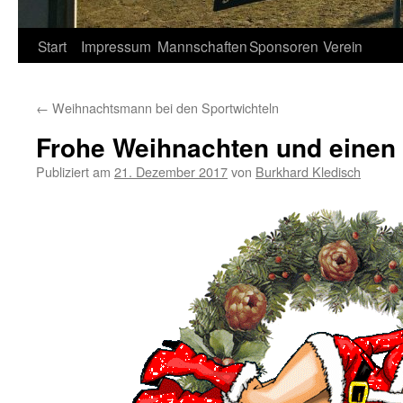
Springe
Start
Impressum
Mannschaften
Sponsoren
Verein
zum
←
Weihnachtsmann bei den Sportwichteln
Inhalt
Frohe Weihnachten und einen
Publiziert am
21. Dezember 2017
von
Burkhard Kledisch