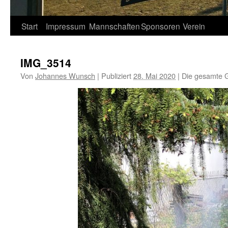
Springe
Start
Impressum
Mannschaften
Sponsoren
Verein
zum
IMG_3514
Inhalt
Von
Johannes Wunsch
|
Publiziert
28. Mai 2020
|
Die gesamte G