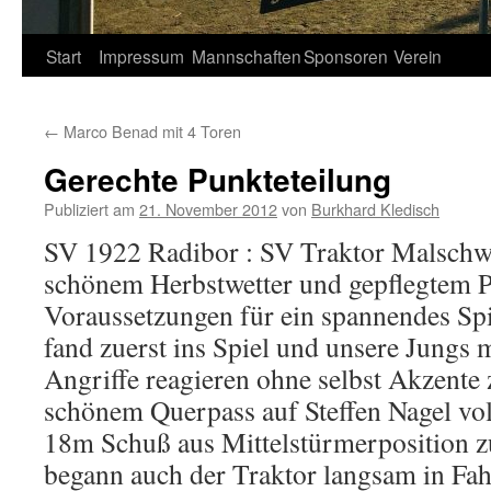
Springe
Start
Impressum
Mannschaften
Sponsoren
Verein
zum
←
Marco Benad mit 4 Toren
Inhalt
Gerechte Punkteteilung
Publiziert am
21. November 2012
von
Burkhard Kledisch
SV 1922 Radibor : SV Traktor Malschwitz
schönem Herbstwetter und gepflegtem P
Voraussetzungen für ein spannendes Sp
fand zuerst ins Spiel und unsere Jungs 
Angriffe reagieren ohne selbst Akzente 
schönem Querpass auf Steffen Nagel vol
18m Schuß aus Mittelstürmerposition z
begann auch der Traktor langsam in Fa