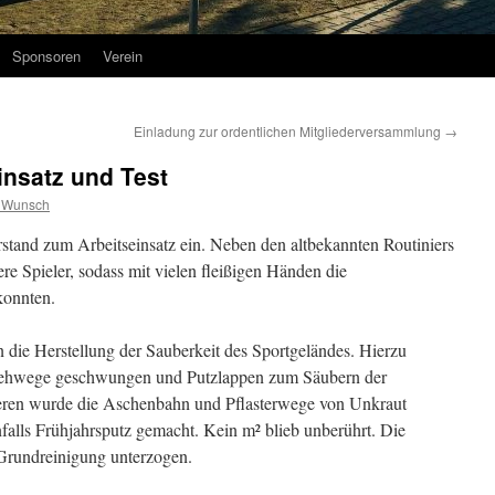
Sponsoren
Verein
Einladung zur ordentlichen Mitgliederversammlung
→
insatz und Test
 Wunsch
tand zum Arbeitseinsatz ein. Neben den altbekannten Routiniers
re Spieler, sodass mit vielen fleißigen Händen die
konnten.
die Herstellung der Sauberkeit des Sportgeländes. Hierzu
ehwege geschwungen und Putzlappen zum Säubern der
ren wurde die Aschenbahn und Pflasterwege von Unkraut
falls Frühjahrsputz gemacht. Kein m² blieb unberührt. Die
 Grundreinigung unterzogen.