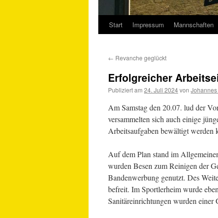
Start
Impressum
Mannschaften
Springe
zum
←
Revanche geglückt
Inhalt
Erfolgreicher Arbeitse
Publiziert am
24. Juli 2024
von
Johannes
Am Samstag den 20.07. lud der Vors
versammelten sich auch einige jünge
Arbeitsaufgaben bewältigt werden 
Auf dem Plan stand im Allgemeinen 
wurden Besen zum Reinigen der G
Bandenwerbung genutzt. Des Weite
befreit. Im Sportlerheim wurde eben
Sanitäreinrichtungen wurden einer