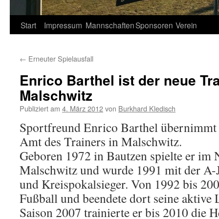
Springe
Start
Impressum
Mannschaften
Sponsoren
Verein
zum
←
Erneuter Spielausfall
Inhalt
Enrico Barthel ist der neue Tra
Malschwitz
Publiziert am
4. März 2012
von
Burkhard Kledisch
Sportfreund Enrico Barthel übernimmt 
Amt des Trainers in Malschwitz.
Geboren 1972 in Bautzen spielte er im
Malschwitz und wurde 1991 mit der A-
und Kreispokalsieger. Von 1992 bis 2006
Fußball und beendete dort seine aktive
Saison 2007 trainierte er bis 2010 die