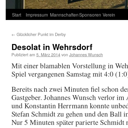
Springe
Start
Impressum
Mannschaften
Sponsoren
Verein
zum
←
Glücklicher Punkt im Derby
Inhalt
Desolat in Wehrsdorf
Publiziert am
5. März 2014
von
Johannes Wunsch
Mit einer blamablen Vorstellung in Weh
Spiel vergangenen Samstag mit 4:0 (1:0
Bereits nach zwei Minuten fiel schon de
Gastgeber. Johannes Wunsch verlor im 
und Konstantin Herrmann konnte unbed
Stefan Schmidt zu gehen und den Ball i
Nur 5 Minuten später parierte Schmidt 