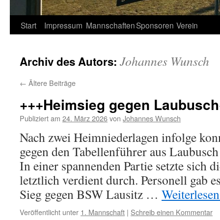
Springe
Start
Impressum
Mannschaften
Sponsoren
Verein
zum
Johannes Wunsch
Archiv des Autors:
Inhalt
←
Ältere Beiträge
+++Heimsieg gegen Laubusch
Publiziert am
24. März 2026
von
Johannes Wunsch
Nach zwei Heimniederlagen infolge konn
gegen den Tabellenführer aus Laubusch 
In einer spannenden Partie setzte sich
letztlich verdient durch. Personell gab 
Sieg gegen BSW Lausitz …
Weiterlese
Veröffentlicht unter
1. Mannschaft
|
Schreib einen Kommentar