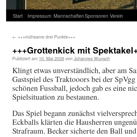
Springe
Start
Impressum
Mannschaften
Sponsoren
Verein
zum
←
+++mühsame drei Punkte+++
Inhalt
+++Grottenkick mit Spektakel
Publiziert am
10. Mai 2026
von
Johannes Wunsch
Klingt etwas unverständlich, aber am S
Gastspiel des Traktooors bei der SpVg
schönen Fussball, jedoch gab es eine nic
Spielsituation zu bestaunen.
Das Spiel begann zunächst vielversprech
Eckballs klärten die Hausherren ungen
Strafraum. Becker sicherte den Ball un