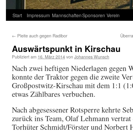
Springe
Start
Impressum
Mannschaften
Sponsoren
Verein
zum
←
Pleite auch gegen Radibor
Überra
Inhalt
Auswärtspunkt in Kirschau
Publiziert am
16. März 2014
von
Johannes Wunsch
Nach zwei heftigen Niederlagen gegen 
konnte der Traktor gegen die zweite Ver
Großpostwitz-Kirschau mit dem 1:1 (1:
etwas Zählbares verbuchen.
Nach abgesessener Rotsperre kehrte Se
zurück ins Team, Olaf Lehmann vertrat
Torhüter Schmidt/Förster und Norbert 