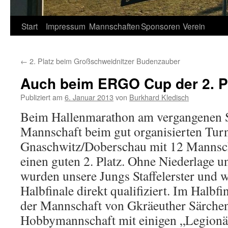
Springe
Start
Impressum
Mannschaften
Sponsoren
Verein
zum
←
2. Platz beim Großschweidnitzer Budenzauber
Inhalt
Auch beim ERGO Cup der 2. P
Publiziert am
6. Januar 2013
von
Burkhard Kledisch
Beim Hallenmarathon am vergangenen S
Mannschaft beim gut organisierten Tur
Gnaschwitz/Doberschau mit 12 Mannsch
einen guten 2. Platz. Ohne Niederlage u
wurden unsere Jungs Staffelerster und w
Halbfinale direkt qualifiziert. Im Halbfi
der Mannschaft von Gkräeuther Särchen 
Hobbymannschaft mit einigen „Legion