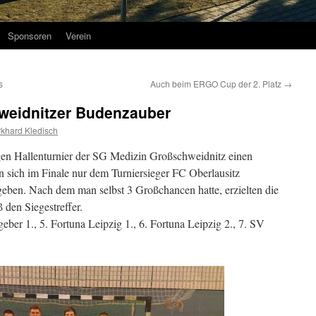
Sponsoren
Verein
s
Auch beim ERGO Cup der 2. Platz
→
hweidnitzer Budenzauber
khard Kledisch
gen Hallenturnier der SG Medizin Großschweidnitz einen
n sich im Finale nur dem Turniersieger FC Oberlausitz
geben. Nach dem man selbst 3 Großchancen hatte, erzielten die
den Siegestreffer.
geber 1., 5. Fortuna Leipzig 1., 6. Fortuna Leipzig 2., 7. SV