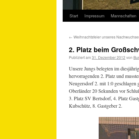
Start
Impressum
Mannschaften
Springe
zum
←
Weihnachtsfeier unseres Nachwuchse
Inhalt
2. Platz beim Großsc
Publiziert am
31. Dezember 2012
von
Bur
Unsere Jungs belegten im diesjähri
hervorragenden 2. Platz und musste
Neugersdorf 2. mit 1:0 geschlagen 
Oberländer 20 Sekunden vor Schluß 
3. Platz SV Bertsdorf, 4. Platz Gast
Kubschütz, 8. Gastgeber 2.