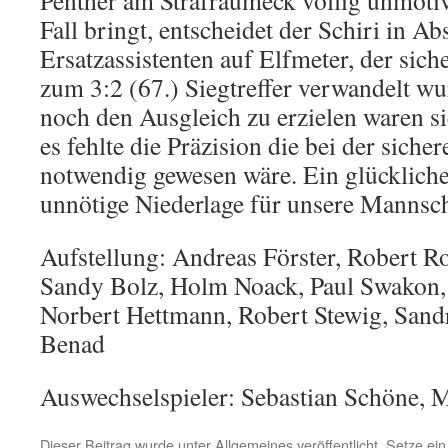
Penther am Strafraumeck völlig unmotiv
Fall bringt, entscheidet der Schiri in A
Ersatzassistenten auf Elfmeter, der sic
zum 3:2 (67.) Siegtreffer verwandelt 
noch den Ausgleich zu erzielen waren s
es fehlte die Präzision die bei der sic
notwendig gewesen wäre. Ein glückliche
unnötige Niederlage für unsere Mannsch
Aufstellung: Andreas Förster, Robert Ro
Sandy Bolz, Holm Noack, Paul Swakon,
Norbert Hettmann, Robert Stewig, San
Benad
Auswechselspieler: Sebastian Schöne, 
Dieser Beitrag wurde unter
Allgemeines
veröffentlicht. Setze e