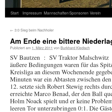
Springe
Start
Impressum
Mannschaften
Sponsoren
Verein
zum
←
3:0 Sieg beim Nachholer
Inhalt
Am Ende eine bittere Niederla
Publiziert am
1. März 2011
von
Burkhard Kledisch
SV Bautzen : SV Traktor Malschwitz 3 
äußere Bedingungen waren für das Spitz
Kreisliga an diesem Wochenende gegebe
Minuten war ein Abtasten zwischen den 
12. setzte sich Robert Stewig rechts du
erreichte Marco Benad, der den Ball q
Holm Noack spielt und er keine Problem
leeren Tor unterzubringen 0:1. Die Gäst