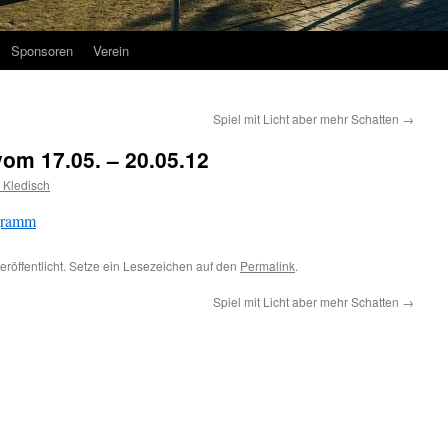
Sponsoren
Verein
Spiel mit Licht aber mehr Schatten
→
 vom 17.05. – 20.05.12
 Kledisch
ogramm
eröffentlicht. Setze ein Lesezeichen auf den
Permalink
.
Spiel mit Licht aber mehr Schatten
→