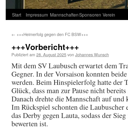
Springe
Start
Impressum
Mannschaften
Sponsoren
Verein
zum
←
+++Heimerfolg gegen den FC BSW+++
Inhalt
+++Vorbericht+++
Publiziert am
28. August 2025
von
Johannes Wunsch
Mit dem SV Laubusch erwartet dem Trak
Gegner. In der Vorsaison konnten beid
werden. Beim Hinspielerfolg hatte der 
Glück, dass man zur Pause nicht bereits 
Danach drehte die Mannschaft auf und 
Im Rückspiel schonten die Laubuscher 
das Derby gegen Lauta, sodass der Sieg 
bewerten ist.