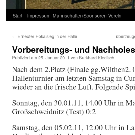
Springe
Start
Impressum
Mannschaften
Sponsoren
Verein
zum
←
Erneuter Pokalsieg in der Halle
überzeug
Inhalt
Vorbereitungs- und Nachholes
Publiziert am
25. Januar 2011
von
Burkhard Kledisch
Nach dem 2.Platz (Finale gg.Wilthen2. 
Hallenturnier am letzten Samstag in Cu
wieder an die frische Luft. Folgende Spi
Sonntag, den 30.01.11, 14.00 Uhr in M
Großschweidnitz (Test) 0:2
Samstag, den 05.02.11, 12.00 Uhr in L