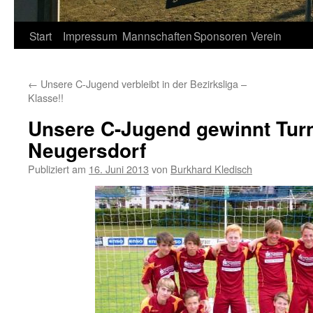
Springe
Start
Impressum
Mannschaften
Sponsoren
Verein
zum
←
Unsere C-Jugend verbleibt in der Bezirksliga –
Inhalt
Klasse!!
Unsere C-Jugend gewinnt Turn
Neugersdorf
Publiziert am
16. Juni 2013
von
Burkhard Kledisch