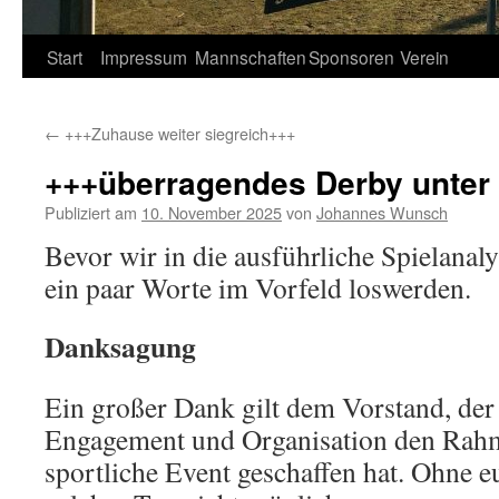
Springe
Start
Impressum
Mannschaften
Sponsoren
Verein
zum
←
+++Zuhause weiter siegreich+++
Inhalt
+++überragendes Derby unter 
Publiziert am
10. November 2025
von
Johannes Wunsch
Bevor wir in die ausführliche Spielanal
ein paar Worte im Vorfeld loswerden.
Danksagung
Ein großer Dank gilt dem Vorstand, der
Engagement und Organisation den Rahm
sportliche Event geschaffen hat. Ohne e