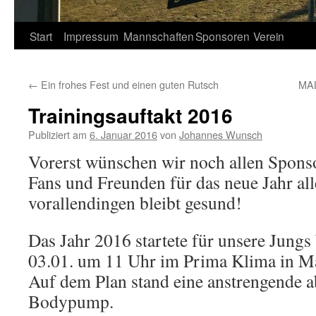
Springe
Start
Impressum
Mannschaften
Sponsoren
Verein
zum
←
Ein frohes Fest und einen guten Rutsch
MA
Inhalt
Trainingsauftakt 2016
Publiziert am
6. Januar 2016
von
Johannes Wunsch
Vorerst wünschen wir noch allen Sponso
Fans und Freunden für das neue Jahr al
vorallendingen bleibt gesund!
Das Jahr 2016 startete für unsere Jungs
03.01. um 11 Uhr im Prima Klima in Ma
Auf dem Plan stand eine anstrengende a
Bodypump.