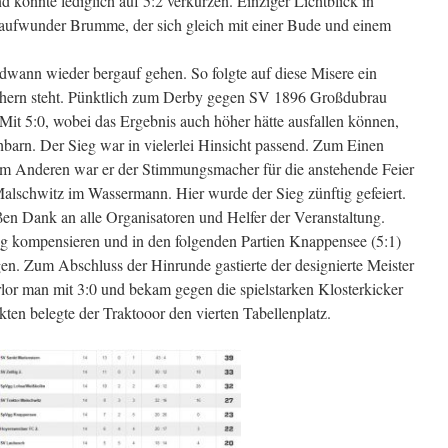
konnte lediglich auf 5:2 verkürzen. Einziger Lichtblick in
Laufwunder Brumme, der sich gleich mit einer Bude und einem
dwann wieder bergauf gehen. So folgte auf diese Misere ein
chern steht. Pünktlich zum Derby gegen SV 1896 Großdubrau
. Mit 5:0, wobei das Ergebnis auch höher hätte ausfallen können,
arn. Der Sieg war in vielerlei Hinsicht passend. Zum Einen
zum Anderen war er der Stimmungsmacher für die anstehende Feier
alschwitz im Wassermann. Hier wurde der Sieg zünftig gefeiert.
ßen Dank an alle Organisatoren und Helfer der Veranstaltung.
g kompensieren und in den folgenden Partien Knappensee (5:1)
en. Zum Abschluss der Hinrunde gastierte der designierte Meister
rlor man mit 3:0 und bekam gegen die spielstarken Klosterkicker
ten belegte der Traktooor den vierten Tabellenplatz.