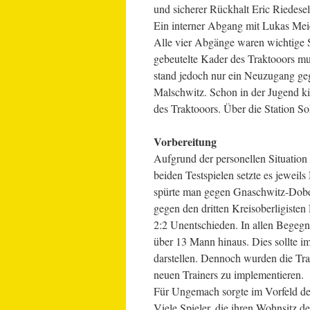
und sicherer Rückhalt Eric Riedesel
Ein interner Abgang mit Lukas Mei
Alle vier Abgänge waren wichtige 
gebeutelte Kader des Traktooors 
stand jedoch nur ein Neuzugang geg
Malschwitz. Schon in der Jugend ki
des Traktooors. Über die Station S
Vorbereitung
Aufgrund der personellen Situation w
beiden Testspielen setzte es jewei
spürte man gegen Gnaschwitz-Dobers
gegen den dritten Kreisoberligisten 
2:2 Unentschieden. In allen Begeg
über 13 Mann hinaus. Dies sollte i
darstellen. Dennoch wurden die Tra
neuen Trainers zu implementieren.
Für Ungemach sorgte im Vorfeld der 
Viele Spieler, die ihren Wohnsitz d