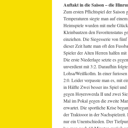
Auftakt in die Saison – die Hinr
Zum ersten Pflichtspiel der Saison 
Temperaturen siegte man auf einem 
Heimspiele wurden mit mehr Glück 
Kleinbautzen den Favoritenstatus g
einziehen. Die Siegesserie von fün
dieser Zeit hatte man oft den Fussba
Spieler der Alten Herren halfen mit 
Die erste Niederlage setzte es geg
unverdient mit 3:2. Daraufhin folgt
Lohsa/Weißkollm. In einer furiosen
2:0. Leider verpasste man es, mit 
in Hälfte Zwei besser ins Spiel und
gegen Hoyerswerda II und zwei Sie
Mal im Pokal gegen die zweite Manns
erwartet. Die sportliche Krise beg
der Traktooor in der Nachspielzeit
nur ein Unentschieden. Der Tiefpunk