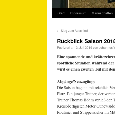
Start
Impressum
Mannschaften
Springe
zum
←
Sieg zum Abschied
Inhalt
Rückblick Saison 201
Publiziert am
3. Juli 2019
von
Johannes 
Eine spannende und kräftezehrend
sportliche Situation während de
wird es einen zweiten Teil mit d
Abgänge/Neuzugänge
Die Saison begann mit reichlich 
Platz. Ein junger Trainer, der vorh
Trainer Thomas Böhm verließ den T
Kreisoberligisten Motor Cunewalde
Routinier und Strippenzieher im M