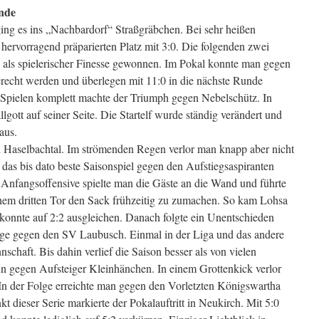
unde
ging es ins „Nachbardorf“ Straßgräbchen. Bei sehr heißen
hervorragend präparierten Platz mit 3:0. Die folgenden zwei
als spielerischer Finesse gewonnen. Im Pokal konnte man gegen
erecht werden und überlegen mit 11:0 in die nächste Runde
f Spielen komplett machte der Triumph gegen Nebelschütz. In
llgott auf seiner Seite. Die Startelf wurde ständig verändert und
aus.
en Haselbachtal. Im strömenden Regen verlor man knapp aber nicht
e das bis dato beste Saisonspiel gegen den Aufstiegsaspiranten
 Anfangsoffensive spielte man die Gäste an die Wand und führte
einem dritten Tor den Sack frühzeitig zu zumachen. So kam Lohsa
 konnte auf 2:2 ausgleichen. Danach folgte ein Unentschieden
ge gegen den SV Laubusch. Einmal in der Liga und das andere
chaft. Bis dahin verlief die Saison besser als von vielen
ann gegen Aufsteiger Kleinhänchen. In einem Grottenkick verlor
. In der Folge erreichte man gegen den Vorletzten Königswartha
t dieser Serie markierte der Pokalauftritt in Neukirch. Mit 5:0