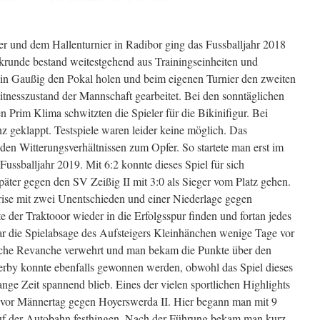
er und dem Hallenturnier in Radibor ging das Fussballjahr 2018
krunde bestand weitestgehend aus Trainingseinheiten und
 in Gaußig den Pokal holen und beim eigenen Turnier den zweiten
tnesszustand der Mannschaft gearbeitet. Bei den sonntäglichen
Prim Klima schwitzten die Spieler für die Bikinifigur. Bei
nz geklappt. Testspiele waren leider keine möglich. Das
 den Witterungsverhältnissen zum Opfer. So startete man erst im
ussballjahr 2019. Mit 6:2 konnte dieses Spiel für sich
äter gegen den SV Zeißig II mit 3:0 als Sieger vom Platz gehen.
krise mit zwei Unentschieden und einer Niederlage gegen
 der Traktooor wieder in die Erfolgsspur finden und fortan jedes
r die Spielabsage des Aufsteigers Kleinhänchen wenige Tage vor
liche Revanche verwehrt und man bekam die Punkte über den
rby konnte ebenfalls gewonnen werden, obwohl das Spiel dieses
nge Zeit spannend blieb. Eines der vielen sportlichen Highlights
vor Männertag gegen Hoyerswerda II. Hier begann man mit 9
uf der Autobahn festhingen. Nach der Führung bekam man kurz