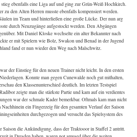
 stieg ebenfalls eine Liga auf und ging zur Grün-Weiß Hochkirch.
er zu den Alten Herren musste ebenfalls kompensiert werden.
Säulen im Team und hinterließen eine große Lücke. Der nun arg
musste durch Neuzugänge aufgestockt werden. Den Abgängen
enüber. Mit Daniel Kloske wechselte ein alter Bekannter nach
ckte er mit Spielern wie Bolz, Swakon und Benad in der Jugend
ohland fand er nun wieder den Weg nach Malschwitz.
ar der Einstieg für den neuen Trainer nicht leicht. In den ersten
ls Niederlagen. Konnte man gegen Cunewalde noch gut mithalten,
chau den Klassenunterschied deutlich. Im letzten Testspiel
Radibor zeigte man die stärkste Partie und kam auf ein verdientes
nungen war der schmale Kader bemerkbar. Oftmals kam man nicht
m Nachhinein ein Fingerzeig für den gesamten Verlauf der Saison
iningseinheiten durchgezogen und versucht das Spielsystem des
Saison die Ankündigung, dass der Traktooor in Staffel 2 antritt.
erzeit in Dresden haben, waren not amused über die weiten