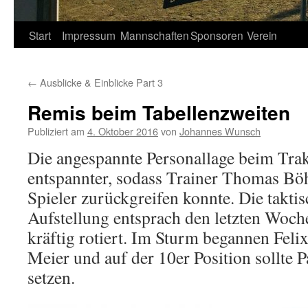
Springe
Start
Impressum
Mannschaften
Sponsoren
Verein
zum
←
Ausblicke & Einblicke Part 3
Inhalt
Remis beim Tabellenzweiten
Publiziert am
4. Oktober 2016
von
Johannes Wunsch
Die angespannte Personallage beim Tr
entspannter, sodass Trainer Thomas Bö
Spieler zurückgreifen konnte. Die takti
Aufstellung entsprach den letzten Woc
kräftig rotiert. Im Sturm begannen Feli
Meier und auf der 10er Position sollte
setzen.