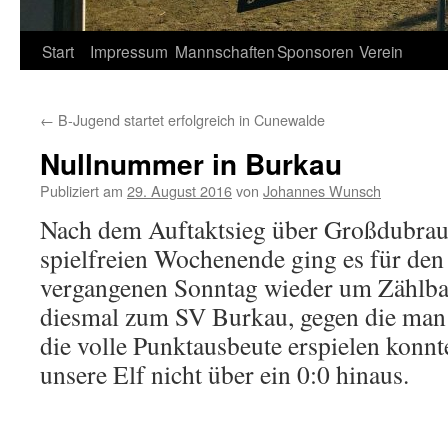
Springe
Start
Impressum
Mannschaften
Sponsoren
Verein
zum
←
B-Jugend startet erfolgreich in Cunewalde
Inhalt
Nullnummer in Burkau
Publiziert am
29. August 2016
von
Johannes Wunsch
Nach dem Auftaktsieg über Großdubrau
spielfreien Wochenende ging es für den
vergangenen Sonntag wieder um Zählbar
diesmal zum SV Burkau, gegen die man i
die volle Punktausbeute erspielen konn
unsere Elf nicht über ein 0:0 hinaus.