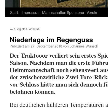
Springe
Start
Impressum
Mannschaften
Sponsoren
Verein
zum
←
Sieg des Willens
Inhalt
Niederlage im Regenguss
Publiziert am
27. September 2018
von
Johannes Wunsch
Der Traktooor verliert sein erstes Spi
Saison. Nachdem man die erste Führ
Heimmannschaft noch sehenswert aus
der zwischenzeitliche Zwei-Tore-Rück
vor Schluss hätte man sich dennoch f
belohnen können.
Bei deutlichen kühleren Temperaturen a