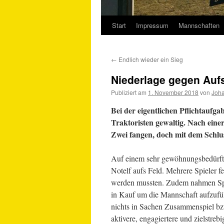
Start
Impressum
Mannschaften
Springe
zum
←
Endlich wieder ein Sieg
Inhalt
Niederlage gegen Aufs
Publiziert am
1. November 2018
von
Joh
Bei der eigentlichen Pflichtaufg
Traktoristen gewaltig. Nach einer
Zwei fangen, doch mit dem Schlus
Auf einem sehr gewöhnungsbedürfti
Notelf aufs Feld. Mehrere Spieler fe
werden mussten. Zudem nahmen Spi
in Kauf um die Mannschaft aufzufü
nichts in Sachen Zusammenspiel bz
aktivere, engagiertere und zielstre