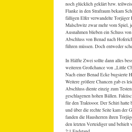
noch glücklich geklärt bzw. teilwe
Flanke in den Strafraum bekam Sc
fälligen Elfer verwandelte Torjäge
Malschwitz zwar mehr vom Spiel, je
Ausnahmen blieben ein Schuss von 
Abschluss von Benad nach Hofericht
führen müssen. Doch entweder sche
In Hälfte Zwei sollte dann alles be
weiteren Großchance von „Little Chi
Nach einer Benad Ecke bugsierte Ho
Weitere größere Chancen gab es leid
Abschluss diente einzig zum Testen
geschlagenen hohen Bällen. Faktisch
für den Traktooor. Der Schiri hatt
und über die rechte Seite kam der Ga
fanden die Hausherren ihren Torjäg
den letzten Verteidiger und behiel
2:1 Endstand.