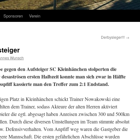
Sponsoren
Verein
Derbysieger!!!
→
teiger
annes Wunsch
abe gegen den Aufsteiger SC Kleinhänchen stolperten die
 desaströsen ersten Halbzeit konnte man sich zwar in Hälfte
spfiff kassierte man den Treffer zum 2:1 Endstand.
gen Platz in Kleinhänchen schickt Trainer Nowakowski eine
hlten dem Trainer, sodass Akteure der alten Herren aktiviert
eler die egtl. abgesagt haben Anreisen zwischen 300 und 500km
llen. Durch diese diversen Umstellungen im Team stimmte absolut
w. Defensivverhalten. Vom Anpfiff weg waren die Gastgeber die
bigere Mannschaft. Die ersten gefährlichen Abschlüsse wurden