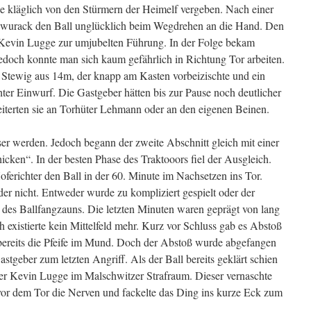
ise kläglich von den Stürmern der Heimelf vergeben. Nach einer
hwurack den Ball unglücklich beim Wegdrehen an die Hand. Den
r Kevin Lugge zur umjubelten Führung. In der Folge bekam
doch konnte man sich kaum gefährlich in Richtung Tor arbeiten.
Stewig aus 14m, der knapp am Kasten vorbeizischte und ein
er Einwurf. Die Gastgeber hätten bis zur Pause noch deutlicher
iterten sie an Torhüter Lehmann oder an den eigenen Beinen.
sser werden. Jedoch begann der zweite Abschnitt gleich mit einer
cken“. In der besten Phase des Traktooors fiel der Ausgleich.
ferichter den Ball in der 60. Minute im Nachsetzen ins Tor.
er nicht. Entweder wurde zu kompliziert gespielt oder der
 des Ballfangzauns. Die letzten Minuten waren geprägt von lang
 existierte kein Mittelfeld mehr. Kurz vor Schluss gab es Abstoß
e bereits die Pfeife im Mund. Doch der Abstoß wurde abgefangen
stgeber zum letzten Angriff. Als der Ball bereits geklärt schien
er Kevin Lugge im Malschwitzer Strafraum. Dieser vernaschte
t vor dem Tor die Nerven und fackelte das Ding ins kurze Eck zum