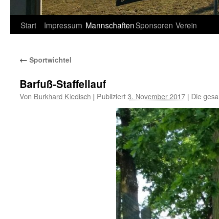
Springe
Start
Impressum
Mannschaften
Sponsoren
Verein
zum
←
Sportwichtel
Inhalt
Barfuß-Staffellauf
Von
Burkhard Kledisch
|
Publiziert
3. November 2017
|
Die gesa