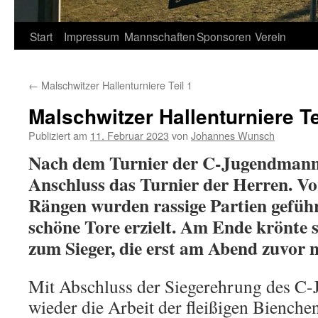
Springe
Start
Impressum
Mannschaften
Sponsoren
Verein
zum
←
Malschwitzer Hallenturniere Teil 1
Inhalt
Malschwitzer Hallenturniere Te
Publiziert am
11. Februar 2023
von
Johannes Wunsch
Nach dem Turnier der C-Jugendmanns
Anschluss das Turnier der Herren. Vor
Rängen wurden rassige Partien gefüh
schöne Tore erzielt. Am Ende krönte 
zum Sieger, die erst am Abend zuvor 
Mit Abschluss der Siegerehrung des C-
wieder die Arbeit der fleißigen Bienche