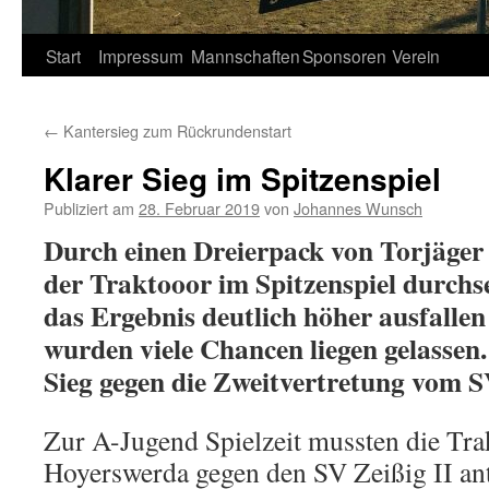
Springe
Start
Impressum
Mannschaften
Sponsoren
Verein
zum
←
Kantersieg zum Rückrundenstart
Inhalt
Klarer Sieg im Spitzenspiel
Publiziert am
28. Februar 2019
von
Johannes Wunsch
Durch einen Dreierpack von Torjäger
der Traktooor im Spitzenspiel durchs
das Ergebnis deutlich höher ausfallen
wurden viele Chancen liegen gelassen.
Sieg gegen die Zweitvertretung vom S
Zur A-Jugend Spielzeit mussten die Trak
Hoyerswerda gegen den SV Zeißig II ant