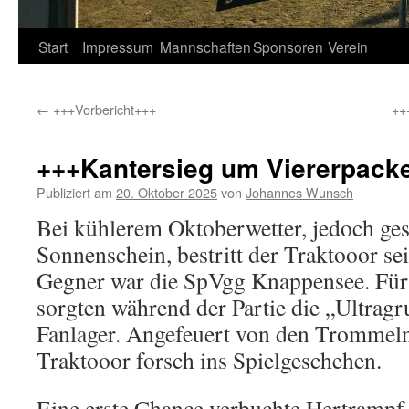
Springe
Start
Impressum
Mannschaften
Sponsoren
Verein
zum
←
+++Vorbericht+++
++
Inhalt
+++Kantersieg um Viererpack
Publiziert am
20. Oktober 2025
von
Johannes Wunsch
Bei kühlerem Oktoberwetter, jedoch ges
Sonnenschein, bestritt der Traktooor se
Gegner war die SpVgg Knappensee. Fü
sorgten während der Partie die „Ultrag
Fanlager. Angefeuert von den Trommeln
Traktooor forsch ins Spielgeschehen.
Eine erste Chance verbuchte Hertrampf