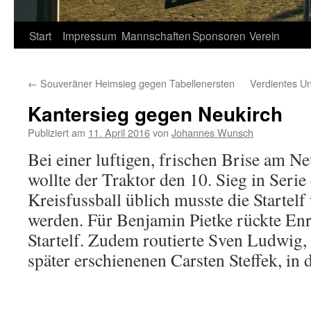
Springe
Start
Impressum
Mannschaften
Sponsoren
Verein
zum
←
Souveräner Heimsieg gegen Tabellenersten
Verdientes U
Inhalt
Kantersieg gegen Neukirch
Publiziert am
11. April 2016
von
Johannes Wunsch
Bei einer luftigen, frischen Brise am N
wollte der Traktor den 10. Sieg in Serie
Kreisfussball üblich musste die Startelf
werden. Für Benjamin Pietke rückte Enr
Startelf. Zudem routierte Sven Ludwig, 
später erschienenen Carsten Steffek, in d