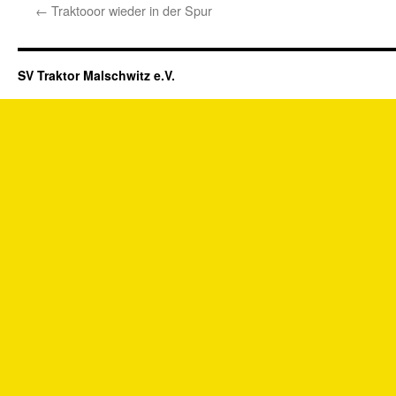
←
Traktooor wieder in der Spur
SV Traktor Malschwitz e.V.