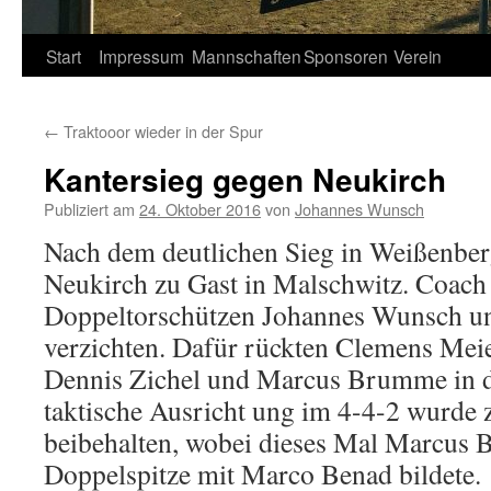
Springe
Start
Impressum
Mannschaften
Sponsoren
Verein
zum
←
Traktooor wieder in der Spur
Inhalt
Kantersieg gegen Neukirch
Publiziert am
24. Oktober 2016
von
Johannes Wunsch
Nach dem deutlichen Sieg in Weißenbe
Neukirch zu Gast in Malschwitz. Coac
Doppeltorschützen Johannes Wunsch u
verzichten. Dafür rückten Clemens Meier
Dennis Zichel und Marcus Brumme in d
taktische Ausricht ung im 4-4-2 wurde
beibehalten, wobei dieses Mal Marcus
Doppelspitze mit Marco Benad bildete.