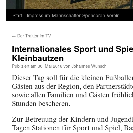
Springe
Start
Impressum
Mannschaften
Sponsoren
Verein
zum
←
Der Traktor im TV
Inhalt
Internationales Sport und Spie
Kleinbautzen
Publiziert am
30. Mai 2016
von
Johannes Wunsch
Dieser Tag soll für die kleinen Fußballer
Gästen aus der Region, den Partnerstäd
sowie allen Familien und Gästen fröhlic
Stunden bescheren.
Zur Betreuung der Kindern und Jugendl
Tagen Stationen für Sport und Spiel, Ba